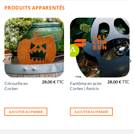
PRODUITS APPARENTÉS
28,00
€
TTC
28,00
€
TTC
Citrouille en
Fantôme en acier
Corten
Corten | Amicis
AJOUTER AU PANIER
AJOUTER AU PANIER