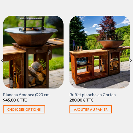
This
Plancha Amonea Ø90 cm
Buffet plancha en Corten
945,00
€
TTC
280,00
€
TTC
product
has
CHOIX DES OPTIONS
AJOUTER AU PANIER
multiple
variants.
The
options