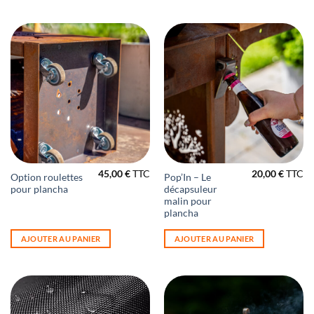
The
options
may
be
chosen
on
the
product
page
45,00
€
TTC
20,00
€
TTC
Option roulettes
Pop’In – Le
pour plancha
décapsuleur
malin pour
plancha
AJOUTER AU PANIER
AJOUTER AU PANIER