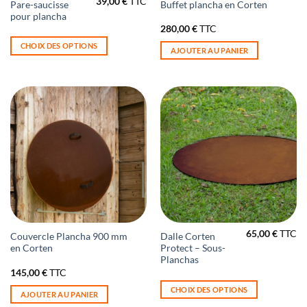
39,00
€
TTC
This
Pare-saucisse
Buffet plancha en Corten
pour plancha
product
280,00
€
TTC
has
multiple
CHOIX DES OPTIONS
AJOUTER AU PANIER
variants.
The
options
may
be
chosen
on
the
product
page
65,00
€
TTC
This
Couvercle Plancha 900 mm
Dalle Corten
en Corten
Protect – Sous-
product
Planchas
has
145,00
€
TTC
multiple
CHOIX DES OPTIONS
variants.
AJOUTER AU PANIER