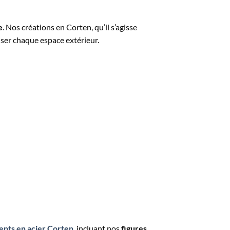
e
. Nos créations en Corten, qu’il s’agisse
ser chaque espace extérieur.
nts en acier Corten
, incluant nos
figures