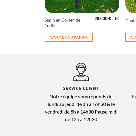
28,00
€
TTC
285,00
€
TTC
Sapin en Corten de
Corten
Chat 
1m85
NIER
AJOUTER AU PANIER
AJ
SERVICE CLIENT
Notre équipe vous réponds du
F
lundi au jeudi de 8h à 16h30 & le
vendredi de 8h à 14h30 Pause midi
de 12h à 12h30