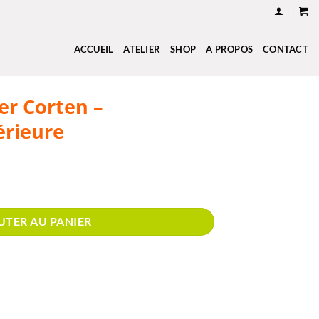
ACCUEIL
ATELIER
SHOP
A PROPOS
CONTACT
er Corten –
érieure
ten – Décoration extérieure
UTER AU PANIER