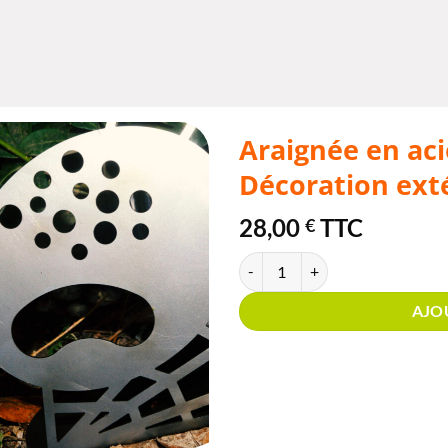
Araignée en aci
Décoration ext
28,00
TTC
€
quantité de Araignée en acier Cor
AJO