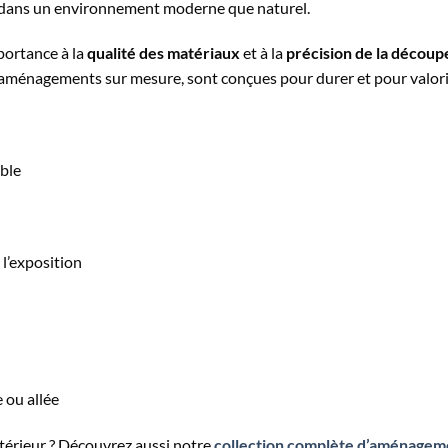
en dans un environnement moderne que naturel.
portance à la
qualité des matériaux
et à la
précision de la découp
d’aménagements sur mesure, sont conçues pour durer et pour valori
able
 l’exposition
e ou allée
térieur ? Découvrez aussi notre
collection complète d’aménageme