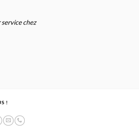
r service chez
S !